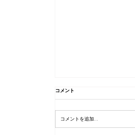
Alice Peraltaの音楽
音楽制作の裏側を語ってい
彼女たちが普段何を考え、
音楽制作者には必見の制作
​制作に使用している音楽ソ
コメント
コメントを追加…
Live information