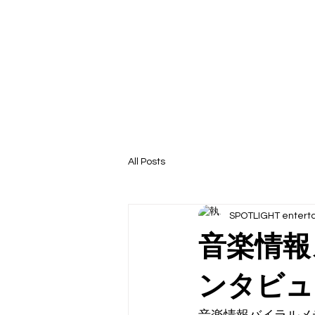
HOME
BIOGRAPHY
DISCO
All Posts
SPOTLIGHT entert
音楽情報
ンタビュ