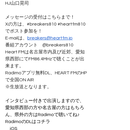
HJ山口晃司
メッセージの受付はこちらまで！
Xの方は、#breakers810 
#heartfm810
でポスト参加を！
E-mailは、
breakers@heartfm.jp
番組アカウント　@breakers810
Heart FMは名古屋市内及び近郊、愛知
県西部にてFM86.4MHzで聴くことが出
来ます。
Radimoアプリ無料DL、HEART FMのHP
で全国ON AIR
※生放送となります。
インタビュー付きで出演しますので、
愛知県西部の方や名古屋の方はもちろ
ん、県外の方はRadimoで聴いてね♪
RadimoのDLはコチラ
　iOS　